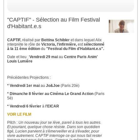
"CAPTIF" - Sélection au Film Festival
d'Habitant.e.s
CAPTIF,
réalisé par
Bettina Schibler
et dans lequel Alix
interprète le rôle de
Victoria, l'infirmière,
est
sélectionné
à la 11 ème édition
du
"Festival du Film d'Habitant.e.s".
Date et lieu :
Vendredi 29 mai
au
Centre Paris Anim'
Louis Lumière
Précédentes Projections :
* Vendredi 1er mai
au
Jo&Joe
(Paris 20è)
* Dimanche 8 février au Cinéma Le Grand Action
(Paris
5è)
* Vendredi 6 février
à
l'EICAR
VOIR LE FILM
Pitch :
Un nouveau jour se lève, pareil à tous les autres.
Et pourtant, quelque chose résiste. Dans son quotidien
figé, Lucien parvient à s'émerveiller et à s'évader, pour
vivre autrement. CAPTIF interroge ce qui nous fait rester