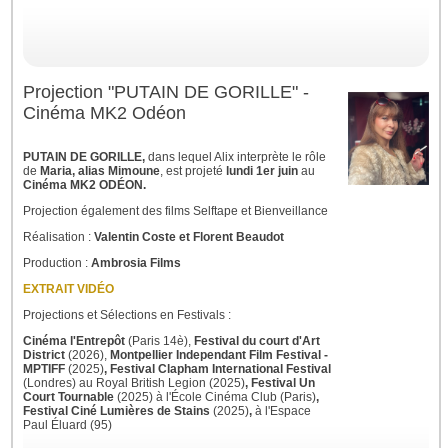
Projection "PUTAIN DE GORILLE" -
Cinéma MK2 Odéon
PUTAIN DE GORILLE,
dans lequel Alix interprète le rôle
de
Maria, alias Mimoune
, est projeté
lundi 1er juin
au
Cinéma MK2 ODÉON.
Projection également des films Selftape et Bienveillance
Réalisation :
Valentin Coste et Florent Beaudot
Production :
Ambrosia Films
EXTRAIT VIDÉO
Projections et Sélections en Festivals :
Cinéma l'Entrepôt
(Paris 14è),
Festival du court d'Art
District
(2026),
Montpellier Independant Film Festival -
MPTIFF
(2025)
, Festival Clapham International Festival
(Londres) au Royal British Legion
(2025)
, Festival Un
Court Tournable
(2025) à l'École Cinéma Club
(Paris)
,
Festival Ciné Lumières de Stains
(2025)
,
à l'Espace
Paul Éluard (95)