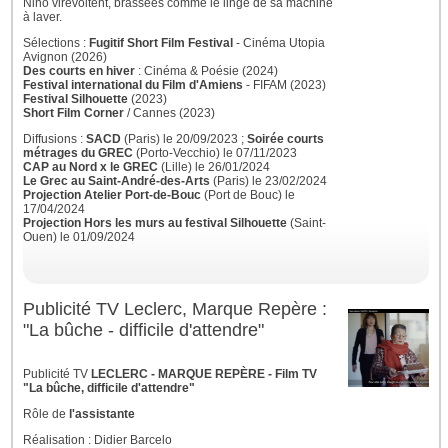
Nino virevoltent, brassées comme le linge de sa machine
à laver.
Sélections :
Fugitif Short Film Festival
- Cinéma Utopia
Avignon (2026)
Des courts en hiver
: Cinéma & Poésie (2024)
Festival international du Film d'Amiens
- FIFAM (2023)
Festival Silhouette
(2023)
Short Film Corner
/ Cannes (2023)
Diffusions :
SACD
(Paris) le 20/09/2023 ;
Soirée courts
métrages du GREC
(Porto-Vecchio) le 07/11/2023
CAP au Nord x le GREC
(Lille) le 26/01/2024
Le Grec au Saint-André-des-Arts
(Paris) le 23/02/2024
Projection Atelier Port-de-Bouc
(Port de Bouc) le
17/04/2024
Projection Hors les murs au festival Silhouette
(Saint-
Ouen) le 01/09/2024
Publicité TV Leclerc, Marque Repère :
"La bûche - difficile d'attendre"
Publicité
TV
LECLERC - MARQUE REPÈRE - Film TV
"La bûche, difficile d'attendre"
Rôle de
l'assistante
Réalisation : Didier Barcelo