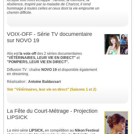
lorsque tout nous échappe : l'amour, la mémoire, la
résilience
.
Inspiré par la maladie de Charcot, il rend
hommage à toutes celles et ceux dont la vie emprunte un
chemin difficile.
VOIX-OFF - Série TV documentaire
sur NOVO 19
Alix est
la voix-off
des 2 séries documentaires
"VÉTÉRINAIRES, LEUR VIE EN DIRECT"
et
"POMPIERS, LEUR VIE EN DIRECT".
Diffusion TV : chaîne
NOVO 19
et disponible également
en streaming.
Réalisation :
Antoine Baldassari
Voir "Vétérinaires, leur vie en direct" (Saisons 1 et 2)
La Fête du Court-Métrage - Projection
LIPSICK
La mini-série
LIPSICK,
en compétition au
Nikon Festival