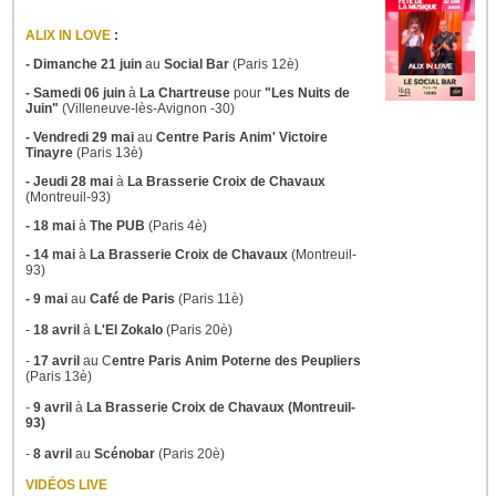
ALIX IN LOVE
:
- Dimanche 21 juin
au
Social Bar
(Paris 12è)
- Samedi 06 juin
à
La Chartreuse
pour
"Les Nuits de
Juin"
(Villeneuve-lès-Avignon -30)
- Vendredi 29 mai
au
Centre Paris Anim' Victoire
Tinayre
(Paris 13è)
- Jeudi 28 mai
à
La Brasserie Croix de Chavaux
(Montreuil-93)
- 18 mai
à
The PUB
(Paris 4è)
- 14 mai
à
La Brasserie Croix de Chavaux
(Montreuil-
93)
- 9 mai
au
Café de Paris
(Paris 11è)
-
18 avril
à
L'El Zokalo
(Paris 20è)
-
17 avril
au C
entre Paris Anim Poterne des Peupliers
(Paris 13è)
-
9 avril
à
La Brasserie Croix de Chavaux (Montreuil-
93)
-
8 avril
au
Scénobar
(Paris 20è)
VIDÉOS LIVE