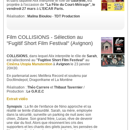
et dans laquelle Alix interprète le rôle de
Gabrielle,
est
projetée à l'occasion de
"La Fête du Court-Métrage", le
vendredi 27 mars
à
L'EICAR Paris.
Réalisation :
Malina Bioulou
-
TDT Production
Film COLLISIONS - Sélection au
"Fugitif Short Film Festival" (Avignon)
COLLISIONS
, dans lequel Alix interprète le rôle de
Sarah
,
est sélectionné au
"Fugitive Short Film Festival"
au
Cinéma Utopia Manutention
à
Avignon
le 23 janvier
20H30.
En partenariat avec Melifera Record et soutenu par
Docfilmdepot, Dragonframe et La Montine
Réalisation :
Théo Carrere
et
Thibaut Tavernier
/
Production :
Le G.R.E.C
Extrait vidéo
Synopsis
: La fin de l'enfance de Nino approche et sa
réalité se teinte d'absurdité. Sarah, sa mère, employée
dans la sécurité, surveille un parking de nuit avec son
chien, Zidane. Son grand frère, Lucas, rêve de devenir
une star du foot. Alors que résonnent les cris des
supporters et les chants des gilets jaunes, les pensées de