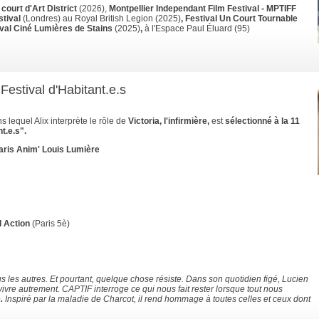
 court d'Art District
(2026),
Montpellier Independant Film Festival - MPTIFF
stival
(Londres) au Royal British Legion
(2025)
, Festival Un Court Tournable
ival Ciné Lumières de Stains
(2025)
,
à l'Espace Paul Éluard (95)
Festival d'Habitant.e.s
s lequel Alix interprète le rôle de
Victoria, l'infirmière,
est
sélectionné à la 11
t.e.s".
ris Anim' Louis Lumière
d Action
(Paris 5è)
s les autres. Et pourtant, quelque chose résiste. Dans son quotidien figé, Lucien
 vivre autrement. CAPTIF interroge ce qui nous fait rester lorsque tout nous
e
.
Inspiré par la maladie de Charcot, il rend hommage à toutes celles et ceux dont