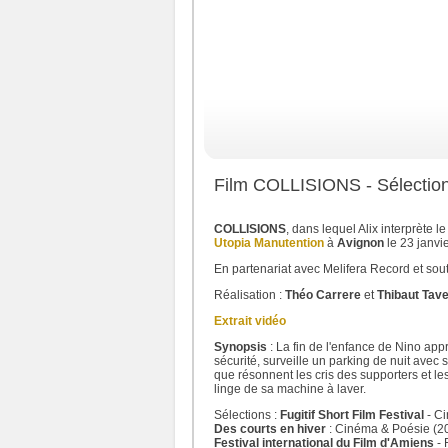
Film COLLISIONS - Sélection a
COLLISIONS
, dans lequel Alix interprète le
Utopia Manutention
à
Avignon
le 23 janvi
En partenariat avec Melifera Record et so
Réalisation :
Théo Carrere
et
Thibaut Tave
Extrait vidéo
Synopsis
: La fin de l'enfance de Nino app
sécurité, surveille un parking de nuit avec 
que résonnent les cris des supporters et l
linge de sa machine à laver.
Sélections :
Fugitif Short Film Festival
- C
Des courts en hiver
: Cinéma & Poésie (2
Festival international du Film d'Amiens
- 