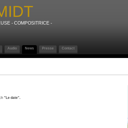
MIDT
USE - COMPOSITRICE -
Audio
News
Presse
Contact
tch
"Le date".