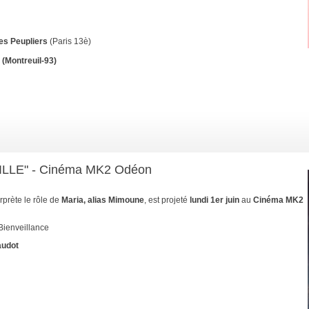
es Peupliers
(Paris 13è)
(Montreuil-93)
ILLE" - Cinéma MK2 Odéon
rprète le rôle de
Maria, alias Mimoune
, est projeté
lundi 1er juin
au
Cinéma MK2
 Bienveillance
audot