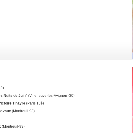
2è)
s Nuits de Juin"
(Villeneuve-lès-Avignon -30)
ictoire Tinayre
(Paris 13è)
Chavaux
(Montreuil-93)
x
(Montreuil-93)