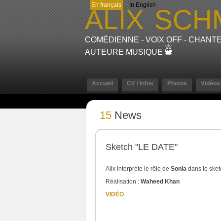
En français
In English
ALIX
SCH
COMÉDIENNE - VOIX OFF - CHANTE
AUTEURE MUSIQUE
Accueil
CV / Infos
Photos
Vidéos
15
News
Sketch "LE DATE"
Aiix interprète le rôle de
Sonia
dans le ske
Réalisation :
Waheed Khan
VIDÉO