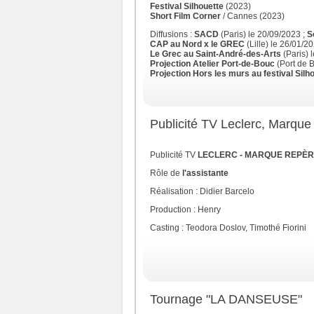
Festival Silhouette
(2023)
Short Film Corner
/ Cannes (2023)
Diffusions :
SACD
(Paris) le 20/09/2023 ;
S
CAP au Nord x le GREC
(Lille) le 26/01/2
Le Grec au Saint-André-des-Arts
(Paris) 
Projection Atelier Port-de-Bouc
(Port de 
Projection Hors les murs au festival Silh
Publicité TV Leclerc, Marque R
Publicité
TV
LECLERC - MARQUE REPÈRE - F
Rôle de
l'assistante
Réalisation : Didier Barcelo
Production : Henry
Casting : Teodora Doslov, Timothé Fiorini
Tournage "LA DANSEUSE"