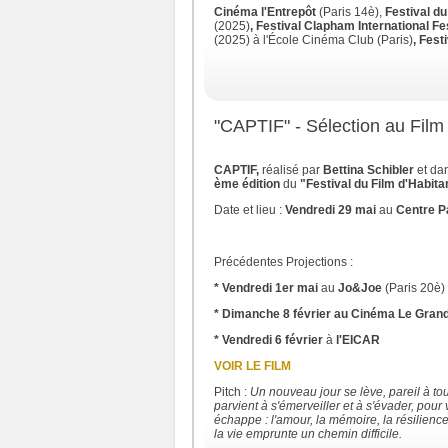
Cinéma l'Entrepôt
(Paris 14è),
Festival du
(2025)
, Festival Clapham International Fe
(2025) à l'École Cinéma Club
(Paris)
, Fest
"CAPTIF" - Sélection au Film 
CAPTIF,
réalisé par
Bettina Schibler
et dan
ème édition
du
"Festival du Film d'Habitan
Date et lieu :
Vendredi 29 mai
au
Centre Pa
Précédentes Projections :
* Vendredi 1er mai
au
Jo&Joe
(Paris 20è)
* Dimanche 8 février au Cinéma Le Gran
* Vendredi 6 février
à
l'EICAR
VOIR LE FILM
Pitch :
Un nouveau jour se lève, pareil à tou
parvient à s'émerveiller et à s'évader, pour
échappe : l'amour, la mémoire, la résilienc
la vie emprunte un chemin difficile.