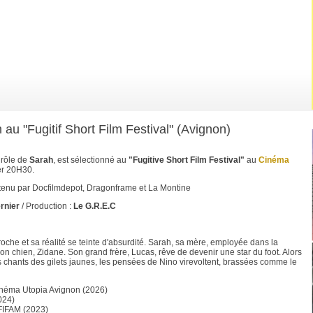
u "Fugitif Short Film Festival" (Avignon)
 rôle de
Sarah
, est sélectionné au
"Fugitive Short Film Festival"
au
Cinéma
er 20H30.
utenu par Docfilmdepot, Dragonframe et La Montine
rnier
/ Production :
Le G.R.E.C
roche et sa réalité se teinte d'absurdité. Sarah, sa mère, employée dans la
son chien, Zidane. Son grand frère, Lucas, rêve de devenir une star du foot. Alors
es chants des gilets jaunes, les pensées de Nino virevoltent, brassées comme le
inéma Utopia Avignon (2026)
024)
FIFAM (2023)