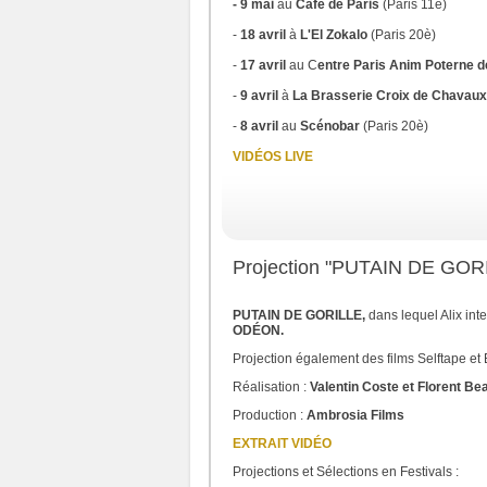
- 9 mai
au
Café de Paris
(Paris 11è)
-
18 avril
à
L'El Zokalo
(Paris 20è)
-
17 avril
au C
entre Paris Anim Poterne d
-
9 avril
à
La Brasserie Croix de Chavaux 
-
8 avril
au
Scénobar
(Paris 20è)
VIDÉOS LIVE
Projection "PUTAIN DE GOR
PUTAIN DE GORILLE,
dans lequel Alix inte
ODÉON.
Projection également des films Selftape et
Réalisation :
Valentin Coste et Florent Be
Production :
Ambrosia Films
EXTRAIT VIDÉO
Projections et Sélections en Festivals :