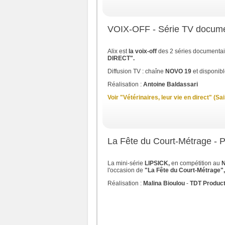
VOIX-OFF - Série TV docum
Alix est
la voix-off
des 2 séries documenta
DIRECT".
Diffusion TV : chaîne
NOVO 19
et disponib
Réalisation :
Antoine Baldassari
Voir "Vétérinaires, leur vie en direct" (Sa
La Fête du Court-Métrage - 
La mini-série
LIPSICK,
en compétition au
N
l'occasion de
"La Fête du Court-Métrage",
Réalisation :
Malina Bioulou
-
TDT Product