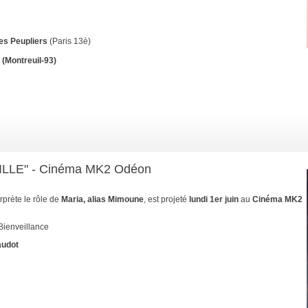
es Peupliers
(Paris 13è)
(Montreuil-93)
ILLE" - Cinéma MK2 Odéon
rprète le rôle de
Maria, alias Mimoune
, est projeté
lundi 1er juin
au
Cinéma MK2
 Bienveillance
audot