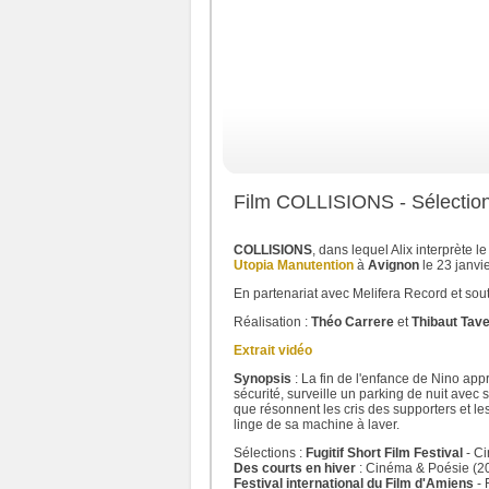
Film COLLISIONS - Sélection a
COLLISIONS
, dans lequel Alix interprète le
Utopia Manutention
à
Avignon
le 23 janvi
En partenariat avec Melifera Record et so
Réalisation :
Théo Carrere
et
Thibaut Tave
Extrait vidéo
Synopsis
: La fin de l'enfance de Nino app
sécurité, surveille un parking de nuit avec 
que résonnent les cris des supporters et l
linge de sa machine à laver.
Sélections :
Fugitif Short Film Festival
- C
Des courts en hiver
: Cinéma & Poésie (2
Festival international du Film d'Amiens
- 