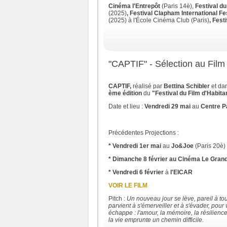
Cinéma l'Entrepôt
(Paris 14è),
Festival du
(2025)
, Festival Clapham International Fe
(2025) à l'École Cinéma Club
(Paris)
, Fest
"CAPTIF" - Sélection au Film 
CAPTIF,
réalisé par
Bettina Schibler
et dan
ème édition
du
"Festival du Film d'Habitan
Date et lieu :
Vendredi 29 mai
au
Centre Pa
Précédentes Projections :
* Vendredi 1er mai
au
Jo&Joe
(Paris 20è)
* Dimanche 8 février au Cinéma Le Gran
* Vendredi 6 février
à
l'EICAR
VOIR LE FILM
Pitch :
Un nouveau jour se lève, pareil à tou
parvient à s'émerveiller et à s'évader, pour
échappe : l'amour, la mémoire, la résilienc
la vie emprunte un chemin difficile.