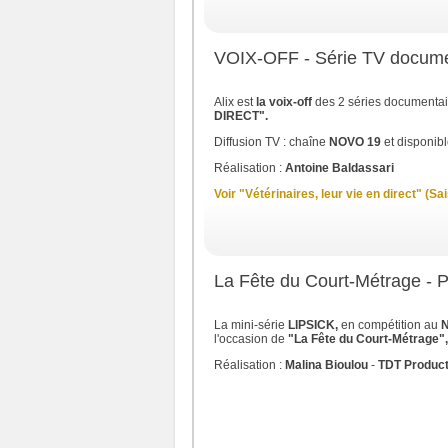
VOIX-OFF - Série TV docum
Alix est
la voix-off
des 2 séries documenta
DIRECT".
Diffusion TV : chaîne
NOVO 19
et disponib
Réalisation :
Antoine Baldassari
Voir "Vétérinaires, leur vie en direct" (Sa
La Fête du Court-Métrage - 
La mini-série
LIPSICK,
en compétition au
N
l'occasion de
"La Fête du Court-Métrage",
Réalisation :
Malina Bioulou
-
TDT Product