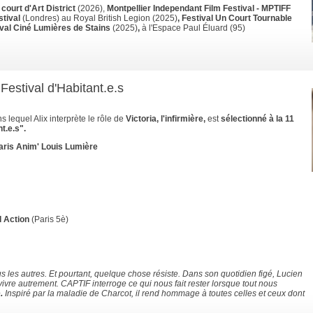
 court d'Art District
(2026),
Montpellier Independant Film Festival - MPTIFF
stival
(Londres) au Royal British Legion
(2025)
, Festival Un Court Tournable
ival Ciné Lumières de Stains
(2025)
,
à l'Espace Paul Éluard (95)
Festival d'Habitant.e.s
s lequel Alix interprète le rôle de
Victoria, l'infirmière,
est
sélectionné à la 11
t.e.s".
ris Anim' Louis Lumière
d Action
(Paris 5è)
s les autres. Et pourtant, quelque chose résiste. Dans son quotidien figé, Lucien
 vivre autrement. CAPTIF interroge ce qui nous fait rester lorsque tout nous
e
.
Inspiré par la maladie de Charcot, il rend hommage à toutes celles et ceux dont