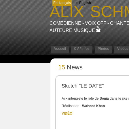
En français
In English
ALIX
SCH
COMÉDIENNE - VOIX OFF - CHANTE
AUTEURE MUSIQUE
Accueil
CV / Infos
Photos
Vidéos
15
News
Sketch "LE DATE"
Aiix interprète le rôle de
Sonia
dans le ske
Réalisation :
Waheed Khan
VIDÉO