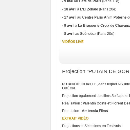
- 9 mai
au
Café de Paris
(Paris 11è)
-
18 avril
à
L'El Zokalo
(Paris 20è)
-
17 avril
au C
entre Paris Anim Poterne d
-
9 avril
à
La Brasserie Croix de Chavaux 
-
8 avril
au
Scénobar
(Paris 20è)
VIDÉOS LIVE
Projection "PUTAIN DE GOR
PUTAIN DE GORILLE,
dans lequel Alix inte
ODÉON.
Projection également des films Selftape et
Réalisation :
Valentin Coste et Florent Be
Production :
Ambrosia Films
EXTRAIT VIDÉO
Projections et Sélections en Festivals :