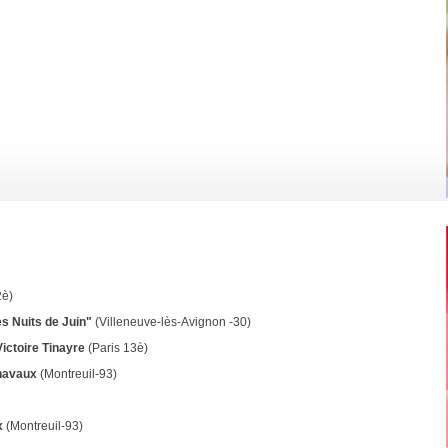
2è)
s Nuits de Juin"
(Villeneuve-lès-Avignon -30)
ictoire Tinayre
(Paris 13è)
Chavaux
(Montreuil-93)
x
(Montreuil-93)