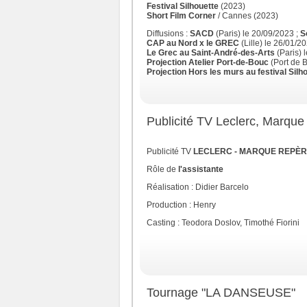
Festival Silhouette
(2023)
Short Film Corner
/ Cannes (2023)
Diffusions :
SACD
(Paris) le 20/09/2023 ;
S
CAP au Nord x le GREC
(Lille) le 26/01/2
Le Grec au Saint-André-des-Arts
(Paris) 
Projection Atelier Port-de-Bouc
(Port de 
Projection Hors les murs au festival Silh
Publicité TV Leclerc, Marque R
Publicité
TV
LECLERC - MARQUE REPÈRE - F
Rôle de
l'assistante
Réalisation : Didier Barcelo
Production : Henry
Casting : Teodora Doslov, Timothé Fiorini
Tournage "LA DANSEUSE"