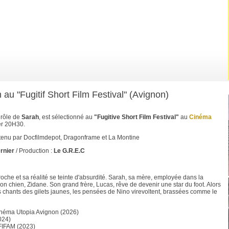
u "Fugitif Short Film Festival" (Avignon)
 rôle de
Sarah
, est sélectionné au
"Fugitive Short Film Festival"
au
Cinéma
er 20H30.
utenu par Docfilmdepot, Dragonframe et La Montine
rnier
/ Production :
Le G.R.E.C
roche et sa réalité se teinte d'absurdité. Sarah, sa mère, employée dans la
son chien, Zidane. Son grand frère, Lucas, rêve de devenir une star du foot. Alors
es chants des gilets jaunes, les pensées de Nino virevoltent, brassées comme le
inéma Utopia Avignon (2026)
024)
FIFAM (2023)