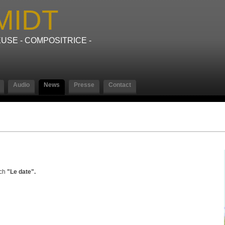
MIDT
USE - COMPOSITRICE -
Audio
News
Presse
Contact
tch
"Le date".